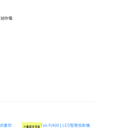
串流迷你電
大畫面享受🎬