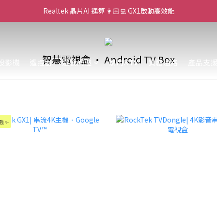
Realtek 晶片AI 運算 👩🏻‍💻 GX1啟動高效能
🌌 高亮大畫面 🏃 ｜PJ400 投影機等你！
SWITCH 2 四支手把齊充⚡｜隨時開局
🌌 高亮大畫面 🏃 ｜PJ400 投影機等你！
智慧電視盒 • Android TV Box
投影機
遙控器
遊戲周邊
家用KTV
實體通路
產品支
強 ✨