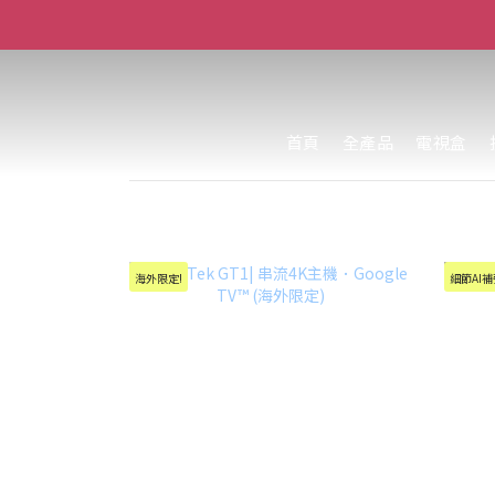
首頁
全產品
電視盒
海外限定!
細節AI補