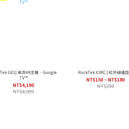
kTek GX1| 串流4K主機．Google
RockTek X3RC | 紅外線遙
TV™
NT$150 ~ NT$180
NT$4,190
NT$250
NT$4,999