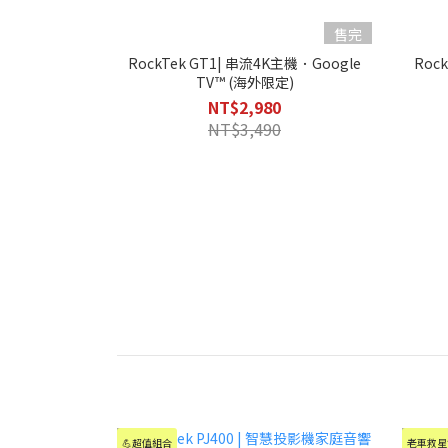
售完
RockTek GT1| 串流4K主機．Google
Roc
TV™ (海外限定)
NT$2,980
NT$3,490
💪超值組合
老車救星